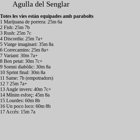
Agulla del Senglar
Totes les vies estàn equipades amb parabolts
1 Marijuana de porrera: 25m 6a
2 Fish: 25m 7b
3 Rush: 25m 7c
4 Discordia: 25m 7a+
5 Viatge imaginari: 35m 8a
6 Correcamins: 25m 8a+
7 Variant: 30m 7a+
8 Ben petat: 30m 7c+
9 Somni diabòlic: 30m 8a
10 Sprint final: 30m 8a
11 Same: 7b (empotradors)
12 ? 25m 7a+
13 Angle invers: 40m 7c+
14 Mínim esforç: 45m 8a
15 Lourdes: 60m 8b
16 Un poco loco: 60m 8b
17 Accés: 15m 7a